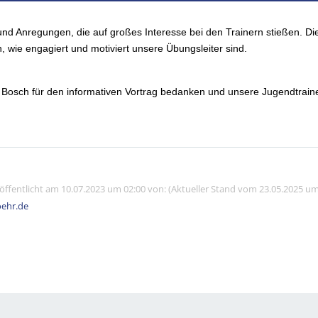
 und Anregungen, die auf großes Interesse bei den Trainern stießen. Di
, wie engagiert und motiviert unsere Übungsleiter sind.
 Bosch für den informativen Vortrag bedanken und unsere Jugendtraine
röffentlicht am 10.07.2023 um 02:00 von: (Aktueller Stand vom 23.05.2025 um
ehr.de