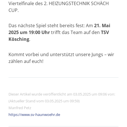
Viertelfinale des 2. HEIZUNGSTECHNIK SCHÄCH
CUP.
Das nächste Spiel steht bereits fest: Am
21. Mai
2025 um 19:00 Uhr
trifft das Team auf den
TSV
Kösching
.
Kommt vorbei und unterstützt unsere Jungs – wir
zählen auf euch!
Dieser Artikel wurde veröffentlicht am 03.05.2025 um 09:06 von:
(Aktueller Stand vom 03.05.2025 um 09:59)
Manfred Petz
https://www.sv-haunwoehr.de