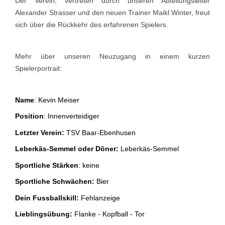
Der Verein, vertreten durch unseren Abteilungsleiter
Alexander Strasser und den neuen Trainer Maikl Winter, freut
sich über die Rückkehr des erfahrenen Spielers.
Mehr über unseren Neuzugang in einem kurzen
Spielerportrait:
Na
me
: Kevin Meiser
Position
: Innenverteidiger
Letzter Verein:
TSV Baar-Ebenhusen
Leberkäs-Semmel oder Döner:
Leberkäs-Semmel
Sportliche Stärken
: keine
Sportliche Schwächen:
Bier
Dein Fussballskill:
Fehlanzeige
Lieblingsübung
:
Flanke - Kopfball - Tor