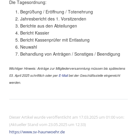
Die Tagesordnung:
1.⁠ ⁠Begrüßung / Eröffnung / Totenehrung
2.⁠ ⁠Jahresbericht des 1. Vorsitzenden
3.⁠ ⁠Berichte aus den Abteilungen
4.⁠ ⁠Bericht Kassier
5.⁠ ⁠Bericht Kassenprüfer mit Entlastung
6.⁠ ⁠Neuwahl
7.⁠ ⁠Behandlung von Anträgen / Sonstiges / Beendigung
Wichtiger Hinweis: Anträge zur Mitgliederversammlung müssen bis spätestens
03. April 2025 schriftlich oder per
E-Mail
bei der Geschäftsstelle eingereicht
werden.
Dieser Artikel wurde veröffentlicht am 17.03.2025 um 01:00 von:
(Aktueller Stand vom 23.05.2025 um 12:33)
https://www.sv-haunwoehr.de